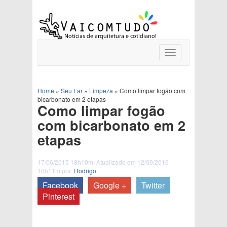
Toggle
navigation
Home
»
Seu Lar
»
Limpeza
»
Como limpar fogão com
bicarbonato em 2 etapas
Como limpar fogão
com bicarbonato em 2
etapas
17/06/2015 18h10m. Atualizado em 12/09/2016
10h11m por:
Rodrigo
Facebook
Google +
Twitter
Pinterest