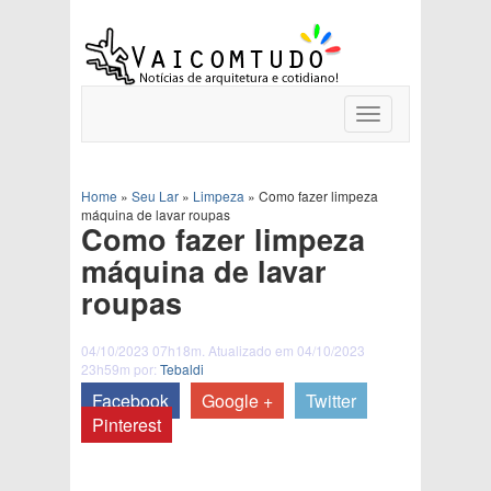
Toggle
navigation
Home
»
Seu Lar
»
Limpeza
»
Como fazer limpeza
máquina de lavar roupas
Como fazer limpeza
máquina de lavar
roupas
04/10/2023 07h18m. Atualizado em 04/10/2023
23h59m por:
Tebaldi
Facebook
Google +
Twitter
Pinterest