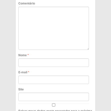
Comentário
Nome
*
E-mail
*
Site
Salvar meus dados neste navegador para a próxima