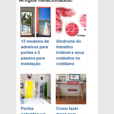
12 modelos de
Síndrome do
adesivos para
intestino
portas e 5
irritável e seus
passos para
cuidados no
instalação
cotidiano
Portas
Como fazer
coloridas em
mesa com