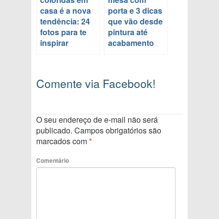
casa é a nova
porta e 3 dicas
tendência: 24
que vão desde
fotos para te
pintura até
inspirar
acabamento
Comente via Facebook!
O seu endereço de e-mail não será
publicado.
Campos obrigatórios são
marcados com
*
Comentário