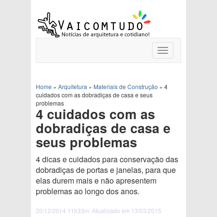
Toggle
navigation
Home
»
Arquitetura
»
Materiais de Construção
»
4
cuidados com as dobradiças de casa e seus
problemas
4 cuidados com as
dobradiças de casa e
seus problemas
4 dicas e cuidados para conservação das
dobradiças de portas e janelas, para que
elas durem mais e não apresentem
problemas ao longo dos anos.
20/12/2014 11h33m. Atualizado em 13/03/2015