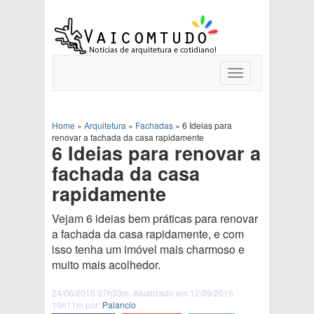
Toggle
navigation
Home
»
Arquitetura
»
Fachadas
»
6 Ideias para
renovar a fachada da casa rapidamente
6 Ideias para renovar a
fachada da casa
rapidamente
Vejam 6 ideias bem práticas para renovar
a fachada da casa rapidamente, e com
isso tenha um imóvel mais charmoso e
muito mais acolhedor.
24/06/2015 07h33m. Atualizado em 12/09/2016
10h11m por:
Palancio