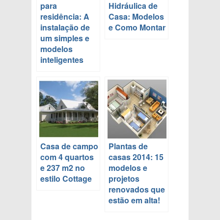
para
Hidráulica de
residência: A
Casa: Modelos
instalação de
e Como Montar
um simples e
modelos
inteligentes
Casa de campo
Plantas de
com 4 quartos
casas 2014: 15
e 237 m2 no
modelos e
estilo Cottage
projetos
renovados que
estão em alta!