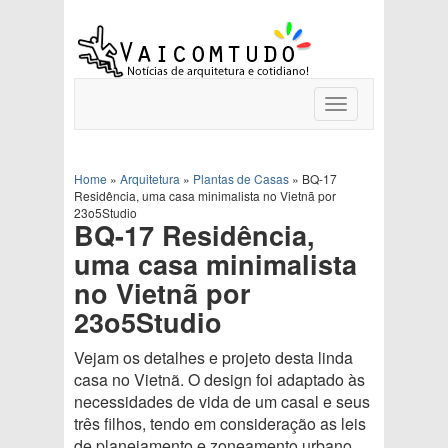
Toggle
navigation
Home
»
Arquitetura
»
Plantas de Casas
»
BQ-17
Residência, uma casa minimalista no Vietnã por
23o5Studio
BQ-17 Residência,
uma casa minimalista
no Vietnã por
23o5Studio
Vejam os detalhes e projeto desta linda
casa no Vietnã. O design foi adaptado às
necessidades de vida de um casal e seus
três filhos, tendo em consideração as leis
de planejamento e zoneamento urbano.