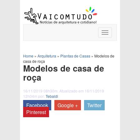
Toggle
navigation
Home
»
Arquitetura
»
Plantas de Casas
»
Modelos de
casa de roça
Modelos de casa de
roça
16/11/2019 08h30m. Atualizado em 16/11/2019
12h04m por:
Tebaldi
Facebook
Google +
Twitter
Pinterest