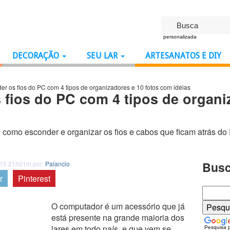
personalizada
DECORAÇÃO
SEU LAR
ARTESANATOS E DIY
r os fios do PC com 4 tipos de organizadores e 10 fotos com idéias
fios do PC com 4 tipos de organiz
como esconder e organizar os fios e cabos que ficam atrás do
Busc
015 21h01m por:
Palancio
r
Pinterest
O computador é um acessório que já
está presente na grande maioria dos
lares em todo país, e que vem se
Pesquisa 