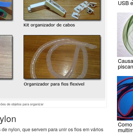
USB e
Causa
pisca
ões de objetos para organizar
ylon
Como m
multí
 de nylon, que servem para unir os fios em vários