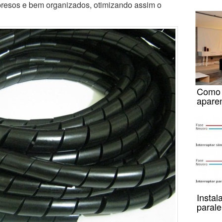
presos e bem organizados, otimizando assim o
Como f
apare
Instal
parale