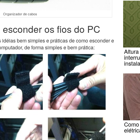
Organizador de cabos
a esconder os fios do PC
idéias bem simples e práticas de como esconder e
omputador, de forma simples e bem prática:
Altura
interr
instal
Como 
elétri