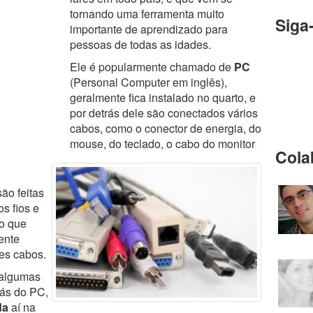
tornando uma ferramenta muito
Siga
importante de aprendizado para
pessoas de todas as idades.
Ele é popularmente chamado de
PC
(Personal Computer em inglês),
geralmente fica instalado no quarto, e
por detrás dele são conectados vários
cabos, como o conector de energia, do
mouse, do teclado, o cabo do monitor
Cola
ão feitas
os fios e
 o que
ente
es cabos.
 algumas
rás do PC,
da
aí na