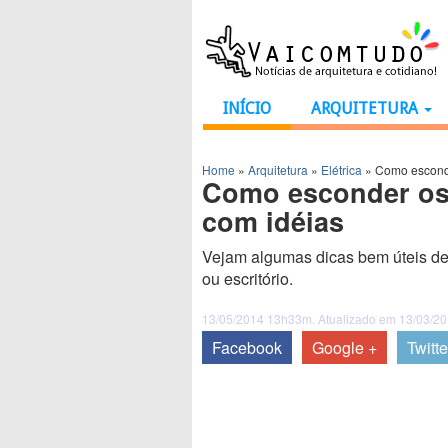
INÍCIO
ARQUITETURA
Home
»
Arquitetura
»
Elétrica
»
Como esconde
Como esconder os 
com idéias
Vejam algumas dicas bem úteis de 
ou escritório.
13/05/2014 13h33m. Atualizado em 13/03/2
Facebook
Google +
Twitte