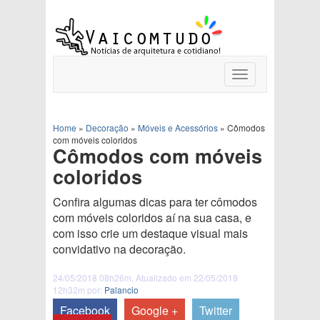
Toggle
navigation
Home
»
Decoração
»
Móveis e Acessórios
»
Cômodos
com móveis coloridos
Cômodos com móveis
coloridos
Confira algumas dicas para ter cômodos
com móveis coloridos aí na sua casa, e
com isso crie um destaque visual mais
convidativo na decoração.
24/05/2018 08h26m. Atualizado em 22/05/2018
12h32m por:
Palancio
Facebook
Google +
Twitter