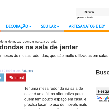
personalizada
DECORAÇÃO
SEU LAR
ARTESANATOS E DIY
Ideias de mesas redondas na sala de jantar
dondas na sala de jantar
mosos de mesas redondas, que são muito utilizadas em salas 
Busc
018 21h08m por:
Palancio
r
Pinterest
Ter uma mesa redonda na sala de
estar é uma ótima alternativa para
quem tem pouco espaço em casa, e
Pesquisa 
precisa focar no uso de móveis mais