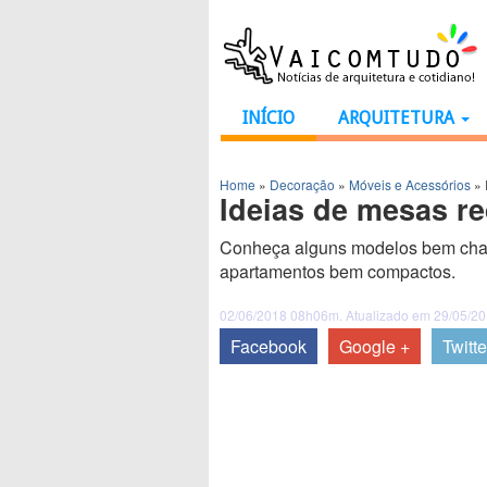
INÍCIO
ARQUITETURA
Home
»
Decoração
»
Móveis e Acessórios
»
Ideias de mesas re
Conheça alguns modelos bem char
apartamentos bem compactos.
02/06/2018 08h06m. Atualizado em 29/05/2
Facebook
Google +
Twitte