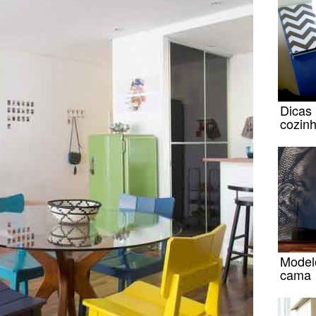
Dicas 
cozin
Model
cama