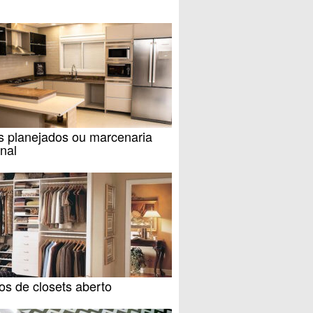
s planejados ou marcenaria
nal
s de closets aberto