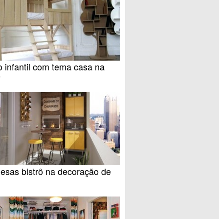
 infantil com tema casa na
e
esas bistrô na decoração de