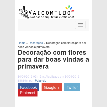
Toggle
navigation
Home
»
Decoração
»
Decoração com flores para dar
boas vindas a primavera
Decoração com flores
para dar boas vindas a
primavera
30/09/2016 09h15m. Atualizado em 30/09/2016
18h19m por:
Palancio
Facebook
Google +
Twitter
Pinterest