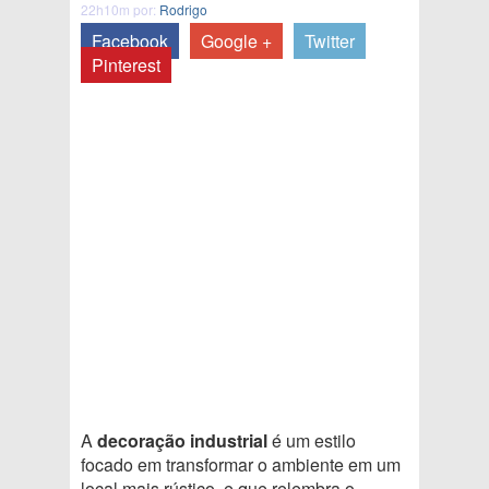
22h10m por:
Rodrigo
Facebook
Google +
Twitter
Pinterest
A
decoração industrial
é um estilo
focado em transformar o ambiente em um
local mais rústico, e que relembra o