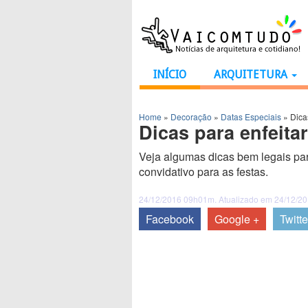
INÍCIO
ARQUITETURA
Home
»
Decoração
»
Datas Especiais
»
Dica
Dicas para enfeita
Veja algumas dicas bem legais par
convidativo para as festas.
24/12/2016 09h01m. Atualizado em 24/12/2
Facebook
Google +
Twitte