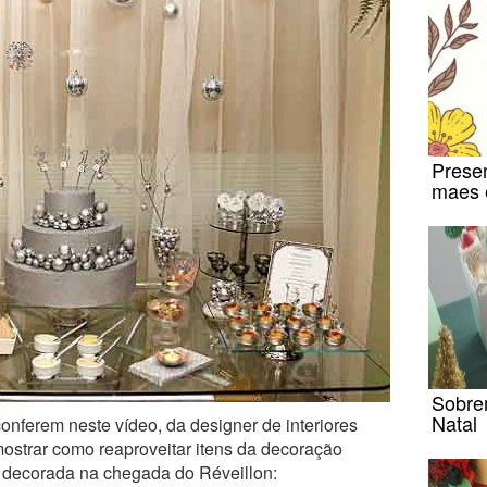
Presen
maes 
Sobre
Natal
nferem neste vídeo, da designer de interiores
ostrar como reaproveitar itens da decoração
m decorada na chegada do Réveillon: