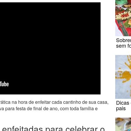
Sobre
sem f
Dicas 
ática na hora de enfeitar cada cantinho de sua casa,
pais
a para festa de final de ano, com toda família e
enfeitadas para celebrar o