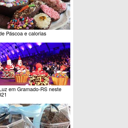
de Páscoa e calorias
 Luz em Gramado-RS neste
021