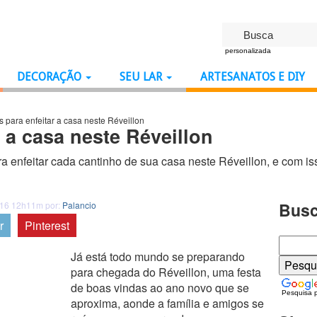
personalizada
DECORAÇÃO
SEU LAR
ARTESANATOS E DIY
s para enfeitar a casa neste Réveillon
r a casa neste Réveillon
a enfeitar cada cantinho de sua casa neste Réveillon, e com i
Busc
016 12h11m por:
Palancio
r
Pinterest
Já está todo mundo se preparando
para chegada do Réveillon, uma festa
de boas vindas ao ano novo que se
Pesquisa 
aproxima, aonde a família e amigos se