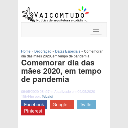
Toggle
navigation
Home
»
Decoração
»
Datas Especiais
»
Comemorar
dia das mães 2020, em tempo de pandemia
Comemorar dia das
mães 2020, em tempo
de pandemia
09/05/2020 08h27m. Atualizado em 09/05/2020
15h44m por:
Tebaldi
Facebook
Google +
Twitter
Pinterest