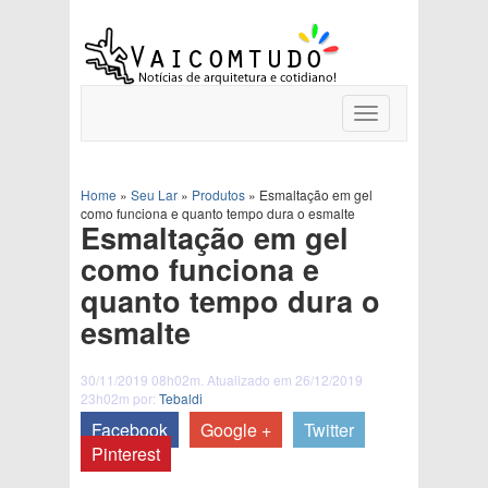
Toggle
navigation
Home
»
Seu Lar
»
Produtos
»
Esmaltação em gel
como funciona e quanto tempo dura o esmalte
Esmaltação em gel
como funciona e
quanto tempo dura o
esmalte
30/11/2019 08h02m. Atualizado em 26/12/2019
23h02m por:
Tebaldi
Facebook
Google +
Twitter
Pinterest