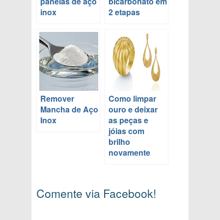
panelas de aço
bicarbonato em
inox
2 etapas
Remover
Como limpar
Mancha de Aço
ouro e deixar
Inox
as peças e
jóias com
brilho
novamente
Comente via Facebook!