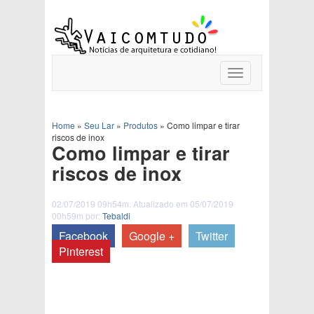
Toggle
navigation
Home
»
Seu Lar
»
Produtos
»
Como limpar e tirar
riscos de inox
Como limpar e tirar
riscos de inox
02/07/2019 09h54m. Atualizado em 05/07/2019
00h59m por:
Tebaldi
Facebook
Google +
Twitter
Pinterest