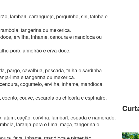
ão, lambari, caranguejo, porquinho, siri, tainha e
carambola, tangerina ou mexerica.
a-doce, ervilha, inhame, cenoura e mandioca ou
 alho-poró, almeirão e erva-doce.
a, pargo, cavalhua, pescada, trilha e sardinha.
anja-lima e tangerina ou mexerica.
 cenoura, cogumelo, ervilha, inhame, mandioca,
.
 coento, couve, escarola ou chicória e espinafre.
Curt
, atum, cação, corvina, lambari, espada e namorado.
mbola, laranja-pera e lima, maça, tangerina e
enoura, fava, inhame, mandioca e pimentão.