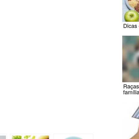
Dicas 
Raças
famíl