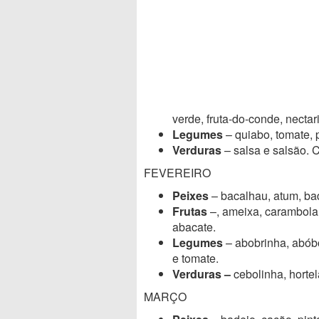
verde, fruta-do-conde, nectar
Legumes
– quiabo, tomate, 
Verduras
– salsa e salsão. 
FEVEREIRO
Peixes
– bacalhau, atum, bad
Frutas
–, ameixa, carambola, 
abacate.
Legumes
– abobrinha, abób
e tomate.
Verduras –
cebolinha, hortel
MARÇO