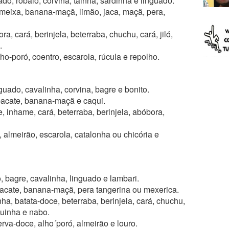
do, robalo, corvina, tainha, sardinha e linguado.
meixa, banana-maçã, limão, jaca, maçã, pera,
a, cará, berinjela, beterraba, chuchu, cará, jiló,
.
lho-poró, coentro, escarola, rúcula e repolho.
guado, cavalinha, corvina, bagre e bonito.
bacate, banana-maçã e caqui.
, inhame, cará, beterraba, berinjela, abóbora,
, almeirão, escarola, catalonha ou chicória e
to, bagre, cavalinha, linguado e lambari.
bacate, banana-maçã, pera tangerina ou mexerica.
a, batata-doce, beterraba, berinjela, cará, chuchu,
uinha e nabo.
rva-doce, alho´poró, almeirão e louro.