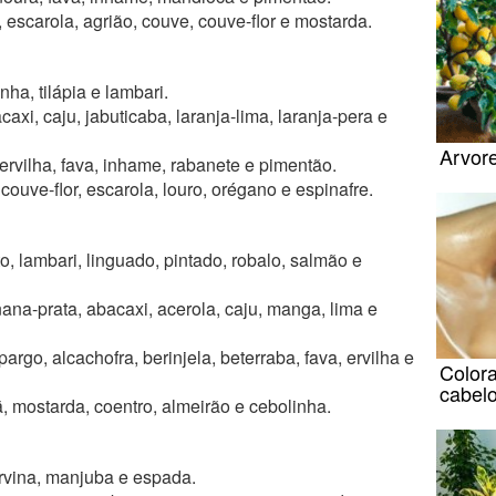
, escarola, agrião, couve, couve-flor e mostarda.
nha, tilápia e lambari.
xi, caju, jabuticaba, laranja-lima, laranja-pera e
Arvore
ervilha, fava, inhame, rabanete e pimentão.
couve-flor, escarola, louro, orégano e espinafre.
o, lambari, linguado, pintado, robalo, salmão e
na-prata, abacaxi, acerola, caju, manga, lima e
argo, alcachofra, berinjela, beterraba, fava, ervilha e
Color
cabel
ã, mostarda, coentro, almeirão e cebolinha.
rvina, manjuba e espada.