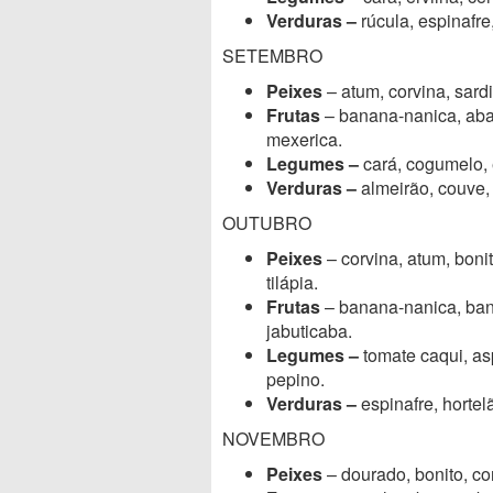
Verduras –
rúcula, espinafre
SETEMBRO
Peixes
– atum, corvina, sardi
Frutas
– banana-nanica, abaca
mexerica.
Legumes –
cará, cogumelo, 
Verduras –
almeirão, couve, 
OUTUBRO
Peixes
– corvina, atum, bonit
tilápia.
Frutas
– banana-nanica, bana
jabuticaba.
Legumes –
tomate caqui, asp
pepino.
Verduras –
espinafre, hortel
NOVEMBRO
Peixes
– dourado, bonito, co