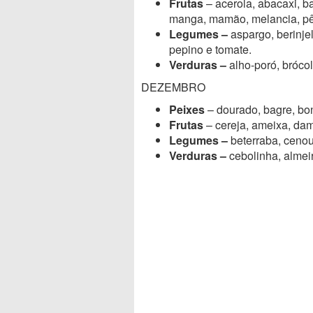
Frutas
– acerola, abacaxi, b
manga, mamão, melancia, p
Legumes –
aspargo, berinje
pepino e tomate.
Verduras –
alho-poró, brócol
DEZEMBRO
Peixes
– dourado, bagre, bon
Frutas
– cereja, ameixa, dam
Legumes –
beterraba, cenou
Verduras –
cebolinha, almeir