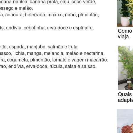
anana-nanica, banana-prata, caju, coco-verde,
êssego e melão.
la, cenoura, beterraba, maxixe, nabo, pimentão,
is, endívia, cebolinha, erva-doce e espinafre.
Como 
viaja
ito, espada, manjuba, salmão e truta.
asco, lichia, manga, melancia, melão e nectarina.
ra, cogumela, pimentão, tomate e vagem macarrão.
ão, endívia, erva-doce, rúcula, salsa e salsão.
Quais 
adapt