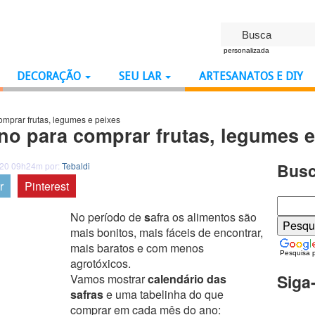
personalizada
DECORAÇÃO
SEU LAR
ARTESANATOS E DIY
mprar frutas, legumes e peixes
no para comprar frutas, legumes e
Busc
020 09h24m por:
Tebaldi
r
Pinterest
No período de
s
afra os alimentos são
mais bonitos, mais fáceis de encontrar,
mais baratos e com menos
Pesquisa 
agrotóxicos.
Siga
Vamos mostrar
calendário das
safras
e uma tabelinha do
que
comprar em cada mês do ano: