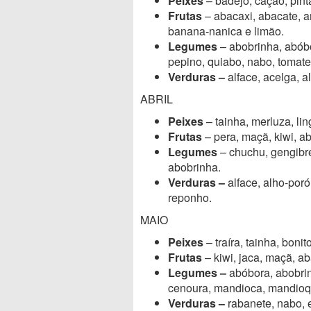
Peixes
– badejo, cação, pinta
Frutas
– abacaxi, abacate, a
banana-nanica e limão.
Legumes
– abobrinha, abóbor
pepino, quiabo, nabo, tomate
Verduras –
alface, acelga, a
ABRIL
Peixes
– tainha, merluza, lin
Frutas
– pera, maçã, kiwi, a
Legumes
– chuchu, gengibre
abobrinha.
Verduras –
alface, alho-poró
reponho.
MAIO
Peixes
– traíra, tainha, boni
Frutas
– kiwi, jaca, maçã, a
Legumes –
abóbora, abobrinh
cenoura, mandioca, mandioq
Verduras –
rabanete, nabo, e