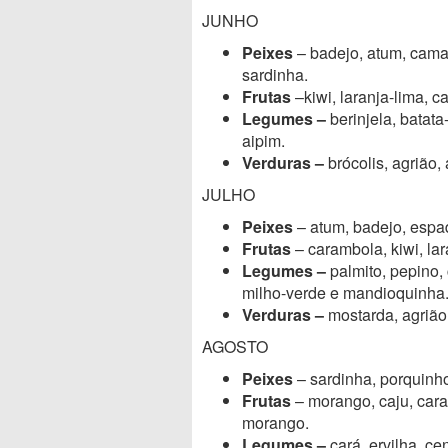
JUNHO
Peixes
– badejo, atum, camar
sardinha.
Frutas
–kiwi, laranja-lima, 
Legumes –
berinjela, batat
aipim.
Verduras –
brócolis, agrião,
JULHO
Peixes
– atum, badejo, espad
Frutas
– carambola, kiwi, lar
Legumes –
palmito, pepino,
milho-verde e mandioquinha
Verduras –
mostarda, agrião,
AGOSTO
Peixes
– sardinha, porquinho
Frutas
– morango, caju, cara
morango.
Legumes –
cará, ervilha, c