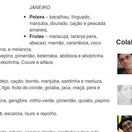
JANEIRO
Peixes
– bacalhau, linguado,
manjuba, dourado, cação e pescada
amarela,
Frutas
– maracujá, laranja-pera,
Cola
abacaxi, mamão, carambola, coco-
ina, e melancia.
pepino, pimentão, beterraba, abóbora e abobrinha.
Cebolinha, Couve e alface.
ejo, cação, bonito, manjuba, sardinha e merluza.
figo, fruta-do-conde, goiaba, jaca, maçã, pera e
ora, gengibre, milho-verde, pimentão, quiabo, pepino
ã, escarola, louro e repolho.