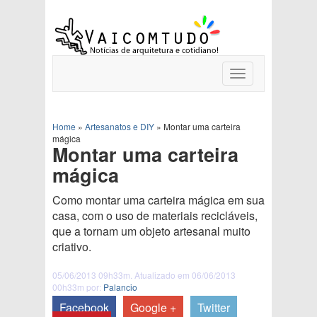
Toggle
navigation
Home
»
Artesanatos e DIY
»
Montar uma carteira
mágica
Montar uma carteira
mágica
Como montar uma carteira mágica em sua
casa, com o uso de materiais recicláveis,
que a tornam um objeto artesanal muito
criativo.
05/06/2013 09h33m. Atualizado em 06/06/2013
00h33m por:
Palancio
Facebook
Google +
Twitter