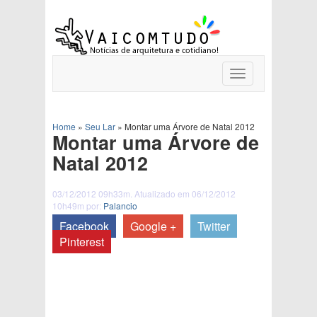
Toggle
navigation
Home
»
Seu Lar
»
Montar uma Árvore de Natal 2012
Montar uma Árvore de
Natal 2012
03/12/2012 09h33m. Atualizado em 06/12/2012
10h49m por:
Palancio
Facebook
Google +
Twitter
Pinterest