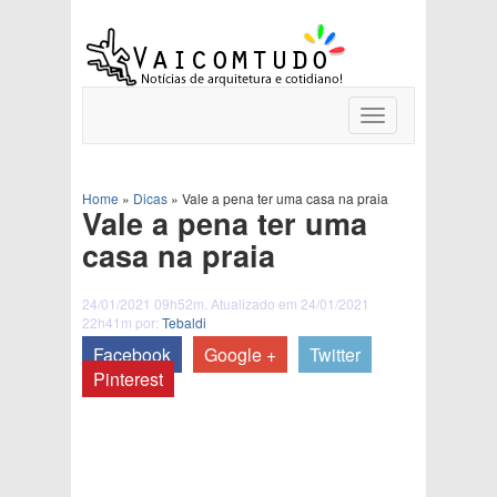
Toggle
navigation
Home
»
Dicas
»
Vale a pena ter uma casa na praia
Vale a pena ter uma
casa na praia
24/01/2021 09h52m. Atualizado em 24/01/2021
22h41m por:
Tebaldi
Facebook
Google +
Twitter
Pinterest