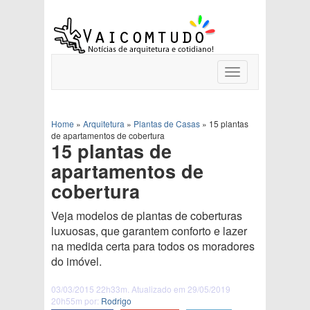
Toggle
navigation
Home
»
Arquitetura
»
Plantas de Casas
»
15 plantas
de apartamentos de cobertura
15 plantas de
apartamentos de
cobertura
Veja modelos de plantas de coberturas
luxuosas, que garantem conforto e lazer
na medida certa para todos os moradores
do imóvel.
03/03/2015 22h33m. Atualizado em 29/05/2019
20h55m por:
Rodrigo