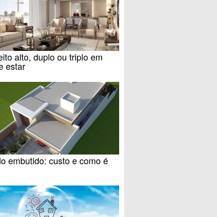
eito alto, duplo ou triplo em
e estar
do embutido: custo e como é