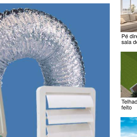
Pé dir
sala d
Telha
feito