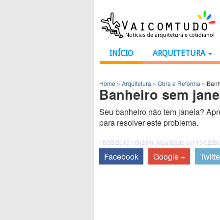
INÍCIO
ARQUITETURA
Home
»
Arquitetura
»
Obra e Reforma
»
Banh
Banheiro sem janel
Seu banheiro não tem janela? Apre
para resolver este problema.
18/03/2015 10h33m. Atualizado em 19/02/2
Facebook
Google +
Twitte