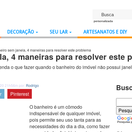
personalizada
DECORAÇÃO
SEU LAR
ARTESANATOS E DIY
eiro sem janela, 4 maneiras para resolver este problema
a, 4 maneiras para resolver este 
nda o que fazer quando o banheiro do imóvel não possui janelas
Busc
020 21h56m por:
Rodrigo
r
Pinterest
O banheiro é um cômodo
indispensável de qualquer imóvel,
pois permite seu uso tanta para as
Pesquisa 
necessidades do dia a dia, como fazer