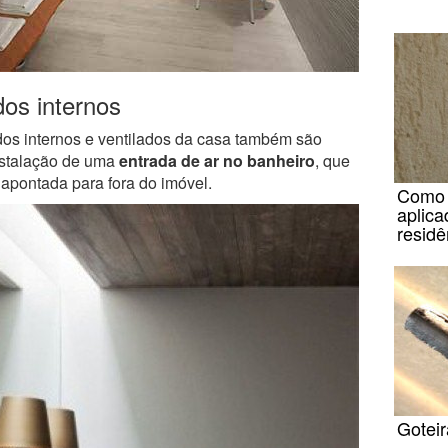
os internos
os internos e ventilados da casa também são
nstalação de uma
entrada de ar no banheiro
, que
 apontada para fora do imóvel.
Como i
aplica
residê
Goteir