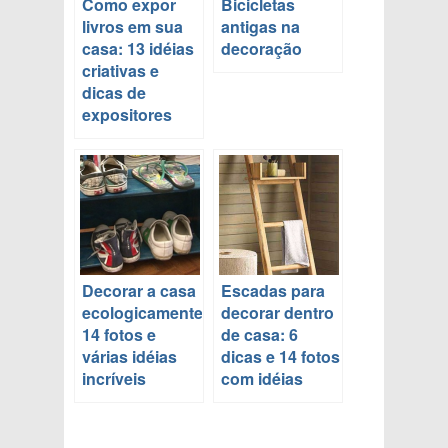
Como expor
Bicicletas
livros em sua
antigas na
casa: 13 idéias
decoração
criativas e
dicas de
expositores
Decorar a casa
Escadas para
ecologicamente:
decorar dentro
14 fotos e
de casa: 6
várias idéias
dicas e 14 fotos
incríveis
com idéias