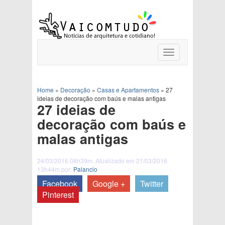
Toggle
navigation
Home
»
Decoração
»
Casas e Apartamentos
»
27
ideias de decoração com baús e malas antigas
27 ideias de
decoração com baús e
malas antigas
24/03/2016 08h39m. Atualizado em 21/03/2016
13h44m por:
Palancio
Facebook
Google +
Twitter
Pinterest