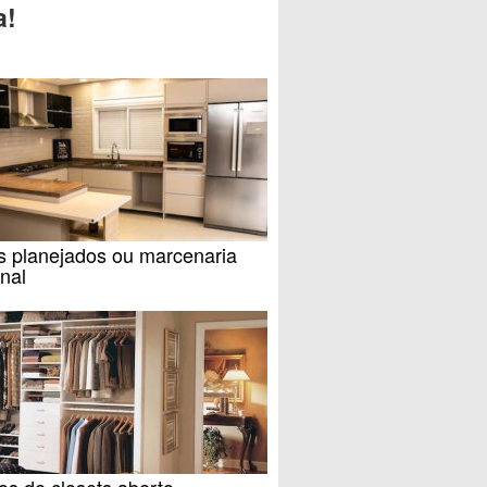
a!
s planejados ou marcenaria
nal
s de closets aberto