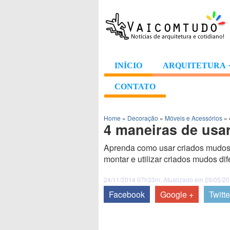
INÍCIO
ARQUITETURA
CONTATO
Home
»
Decoração
»
Móveis e Acessórios
»
4 maneiras de usa
Aprenda como usar criados mudos 
montar e utilizar criados mudos di
24/11/2014 07h33m. Atualizado em 29/05/2
Facebook
Google +
Twitte