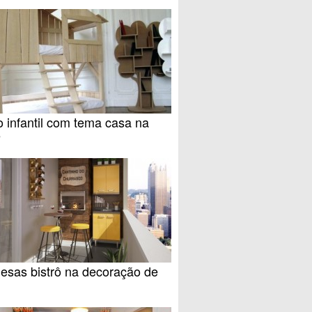
 infantil com tema casa na
e
esas bistrô na decoração de