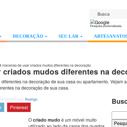
Pesquisa personalizada
DECORAÇÃO
SEU LAR
ARTESANATOS
4 maneiras de usar criados mudos diferentes na decoração
r criados mudos diferentes na dec
diferentes na decoração de sua casa ou apartamento. Vejam 
ferentes na decoração de sua casa.
Busc
019 21h23m por:
Rodrigo
r
Pinterest
O
criado mudo
é um móvel muito
utilizado ao lado da cama dos quartos,