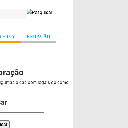
 E DIY
REDAÇÃO
oração
algumas dicas bem legais de como
ar