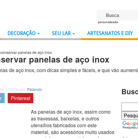
personalizada
DECORAÇÃO
SEU LAR
ARTESANATOS E DIY
conservar panelas de aço inox
servar panelas de aço inox
las de aço inox, com dicas simples e fáceis, e que vão aument
Busc
016 17h57m por:
Palancio
r
Pinterest
As panelas de aço inox, assim como
as travessas, baixelas, e outros
utensílios fabricados com este
Pesquisa 
material, são acessórios muito usados