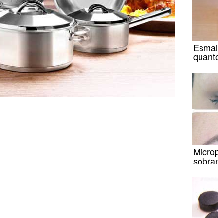
Esmal
quant
Microp
sobra