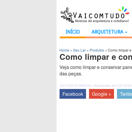
INÍCIO
ARQUITETURA
Home
»
Seu Lar
»
Produtos
»
Como limpar e 
Como limpar e con
Veja como limpar e conservar pane
das peças.
23/10/2016 08h53m. Atualizado em 22/10/2
Facebook
Google +
Twitte