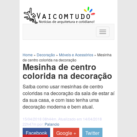
Toggle
navigation
Home
»
Decoração
»
Móveis e Acessórios
»
Mesinha
de centro colorida na decoração
Mesinha de centro
colorida na decoração
Saiba como usar mesinhas de centro
coloridas na decoração da sala de estar aí
da sua casa, e com isso tenha uma
decoração moderna e bem atual.
15/04/2018 08h44m. Atualizado em 14/04/2018
22h47m por:
Palancio
Facebook
Google +
Twitter