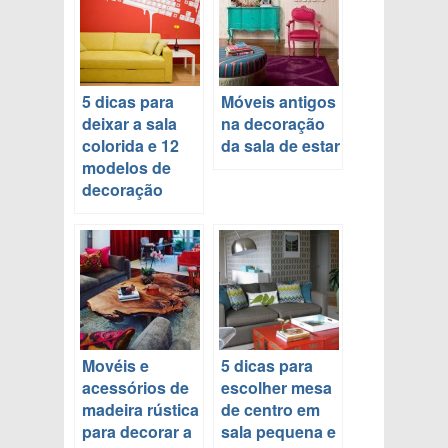
5 dicas para
Móveis antigos
deixar a sala
na decoração
colorida e 12
da sala de estar
modelos de
decoração
Movéis e
5 dicas para
acessórios de
escolher mesa
madeira rústica
de centro em
para decorar a
sala pequena e