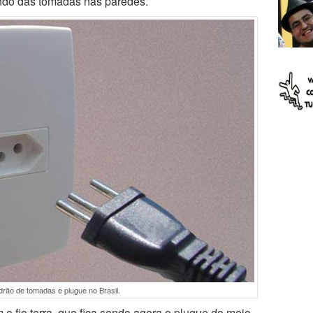
ndo das tomadas nas paredes.
rão de tomadas e plugue no Brasil.
 o fio terra, que fica sendo agora o plugue do meio