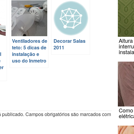
Altura
Ventiladores de
Decorar Salas
interr
teto: 5 dicas de
2011
instal
l
instalação e
e
uso do Inmetro
er
Como 
 publicado.
Campos obrigatórios são marcados com
elétri