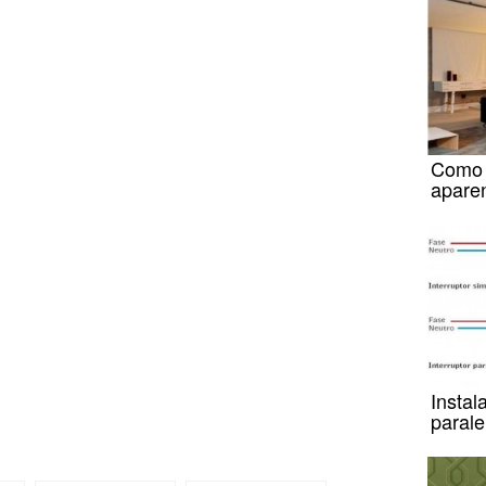
Como f
apare
Instal
parale