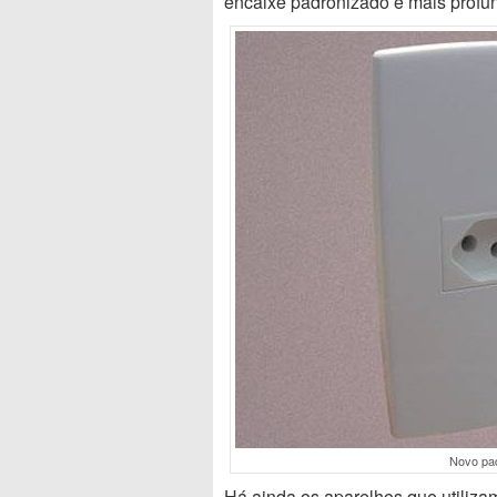
encaixe padronizado e mais profu
Novo pad
Há ainda os aparelhos que utilizam