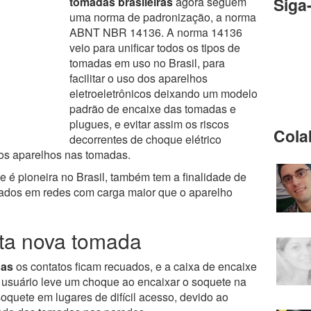
Siga
tomadas brasileiras
agora seguem
uma norma de padronização, a norma
ABNT NBR 14136. A norma 14136
veio para unificar todos os tipos de
tomadas em uso no Brasil, para
facilitar o uso dos aparelhos
eletroeletrônicos deixando um modelo
padrão de encaixe das tomadas e
plugues, e evitar assim os riscos
Cola
decorrentes de choque elétrico
os aparelhos nas tomadas.
e é pioneira no Brasil, também tem a finalidade de
tados em redes com carga maior que o aparelho
ta nova tomada
das
os contatos ficam recuados, e a caixa de encaixe
o usuário leve um choque ao encaixar o soquete na
oquete em lugares de difícil acesso, devido ao