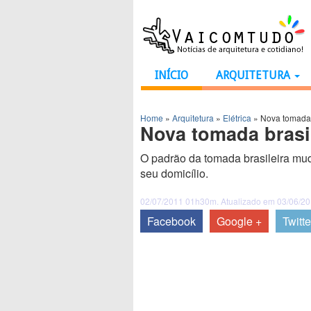
INÍCIO
ARQUITETURA
Home
»
Arquitetura
»
Elétrica
»
Nova tomada 
Nova tomada brasi
O padrão da tomada brasileira mud
seu domicílio.
02/07/2011 01h30m. Atualizado em 03/06/2
Facebook
Google +
Twitte