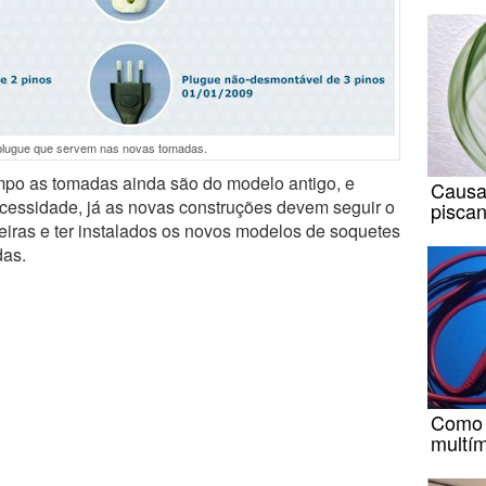
plugue que servem nas novas tomadas.
mpo as tomadas ainda são do modelo antigo, e
Causa
cessidade, já as novas construções devem seguir o
pisca
eiras e ter instalados os novos modelos de soquetes
das.
Como m
multí