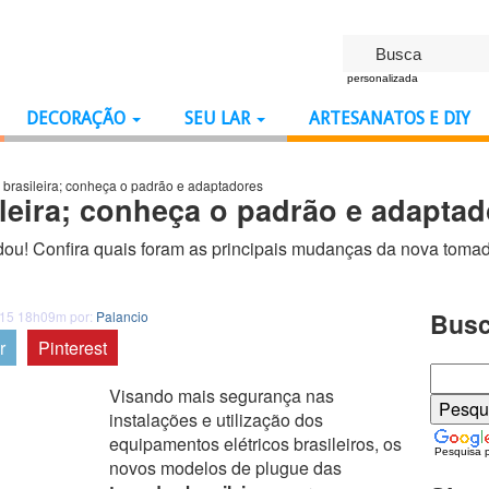
personalizada
DECORAÇÃO
SEU LAR
ARTESANATOS E DIY
brasileira; conheça o padrão e adaptadores
leira; conheça o padrão e adaptad
ou! Confira quais foram as principais mudanças da nova tomada 
Busc
015 18h09m por:
Palancio
r
Pinterest
Visando mais segurança nas
instalações e utilização dos
equipamentos elétricos brasileiros, os
Pesquisa 
novos modelos de plugue das