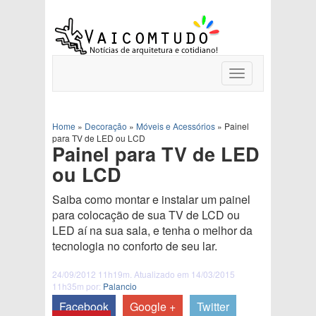
Toggle
navigation
Home
»
Decoração
»
Móveis e Acessórios
»
Painel
para TV de LED ou LCD
Painel para TV de LED
ou LCD
Saiba como montar e instalar um painel
para colocação de sua TV de LCD ou
LED aí na sua sala, e tenha o melhor da
tecnologia no conforto de seu lar.
24/09/2012 11h19m. Atualizado em 14/03/2015
11h35m por:
Palancio
Facebook
Google +
Twitter