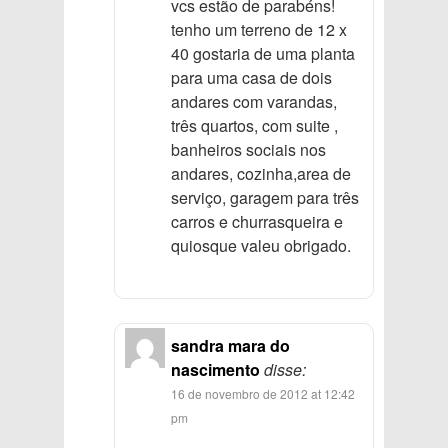
vcs estão de parabéns!
tenho um terreno de 12 x
40 gostaria de uma planta
para uma casa de dois
andares com varandas,
três quartos, com suite ,
banheiros sociais nos
andares, cozinha,area de
serviço, garagem para três
carros e churrasqueira e
quiosque valeu obrigado.
sandra mara do
nascimento
disse:
16 de novembro de 2012 at 12:42
pm