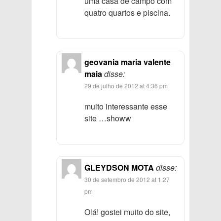
uma casa de campo com
quatro quartos e piscina.
geovania maria valente
maia
disse:
29 de julho de 2012 at 4:36 pm
muito interessante esse
site …showw
GLEYDSON MOTA
disse:
30 de setembro de 2012 at 1:27
pm
Olá! gostei muito do site,