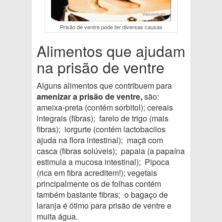
Prisão de ventre pode ter diversas causas
Alimentos que ajudam
na prisão de ventre
Alguns alimentos que contribuem para
amenizar a prisão de ventre,
são:
ameixa-preta (contém sorbitol); cereais
integrais (fibras); farelo de trigo (mais
fibras); iorgurte (contém lactobacilos
ajuda na flora intestinal); maçã com
casca (fibras solúveis); papaia (a papaína
estimula a mucosa intestinal); Pipoca
(rica em fibra acreditem!); vegetais
principalmente os de folhas contém
também bastante fibras; o bagaço de
laranja é ótimo para prisão de ventre e
muita água.