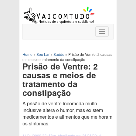
Toggle
navigation
Home
»
Seu Lar
»
Saúde
»
Prisão de Ventre: 2 causas
e meios de tratamento da constipação
Prisão de Ventre: 2
causas e meios de
tratamento da
constipação
A prisão de ventre incomoda muito,
inclusive altera o humor, mas existem
medicamentos e alimentos que melhoram
os sintomas.
11/01/2009 22h58m. Atualizado em 26/06/2014