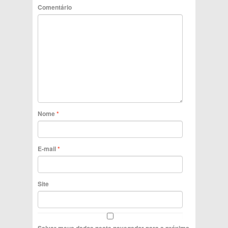
Comentário
Nome
*
E-mail
*
Site
Salvar meus dados neste navegador para a próxima