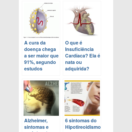
A cura da
O que é
doença chega
Insuficiência
a ser maior que
Cardíaca? Ela é
91%, segundo
nata ou
estudos
adquirida?
Alzheimer,
6 sintomas do
sintomas e
Hipotireoidismo