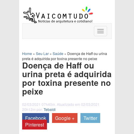
Toggle
navigation
Home
»
Seu Lar
»
Saúde
»
Doença de Haff ou urina
preta é adquirida por toxina presente no peixe
Doença de Haff ou
urina preta é adquirida
por toxina presente no
peixe
02/03/2021 07h40m. Atualizado em 02/03/2021
20h12m por:
Tebaldi
Facebook
Google +
Twitter
Pinterest