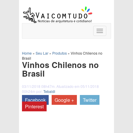
Toggle
navigation
Home
»
Seu Lar
»
Produtos
»
Vinhos Chilenos no
Brasil
Vinhos Chilenos no
Brasil
03/11/2018 08h47m. Atualizado em 05/11/2018
00h24m por:
Tebaldi
Facebook
Google +
Twitter
Pinterest