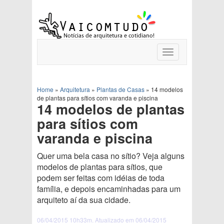
Toggle
navigation
Home
»
Arquitetura
»
Plantas de Casas
»
14 modelos
de plantas para sítios com varanda e piscina
14 modelos de plantas
para sítios com
varanda e piscina
Quer uma bela casa no sítio? Veja alguns
modelos de plantas para sítios, que
podem ser feitas com idéias de toda
família, e depois encaminhadas para um
arquiteto aí da sua cidade.
06/04/2015 10h33m. Atualizado em 06/04/2015