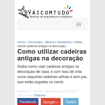
Toggle
navigation
Home
»
Decoração
»
Móveis e Acessórios
»
Como
utilizar cadeiras antigas na decoração
Como utilizar cadeiras
antigas na decoração
Saiba como usar cadeiras antigas na
decoração de casa, e com isso dê vida
nova naquelas cadeiras velhas e sem par,
que estão jogadas no canto.
30/06/2017 16h09m. Atualizado em 27/06/2017
16h11m por:
Palancio
Facebook
Google +
Twitter