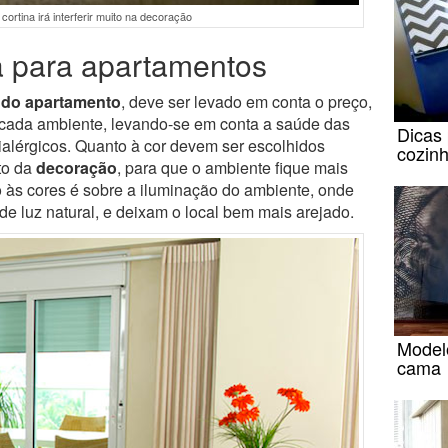
cortina irá interferir muito na decoração
na para apartamentos
a do apartamento
, deve ser levado em conta o preço,
 cada ambiente, levando-se em conta a saúde das
Dicas 
ialérgicos. Quanto à cor devem ser escolhidos
cozin
to da
decoração
, para que o ambiente fique mais
 às cores é sobre a iluminação do ambiente, onde
 de luz natural, e deixam o local bem mais arejado.
Model
cama