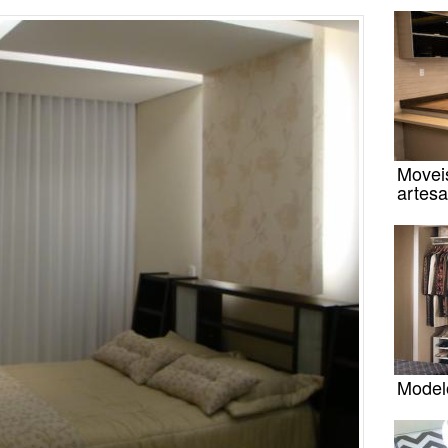
Movei
artesa
Modelo