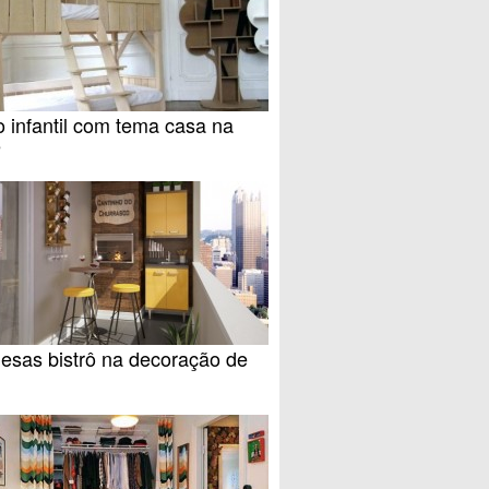
 infantil com tema casa na
e
esas bistrô na decoração de