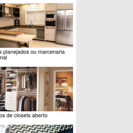
s planejados ou marcenaria
nal
s de closets aberto