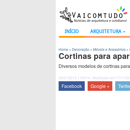
INÍCIO
ARQUITETURA
Home
»
Decoração
»
Móveis e Acessórios
»
Cortinas para apa
Diversos modelos de cortinas para
28/01/2013 11h51m. Atualizado em 17/11/2
Facebook
Google +
Twitte