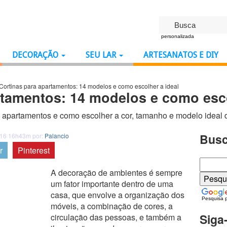
personalizada
DECORAÇÃO
SEU LAR
ARTESANATOS E DIY
Cortinas para apartamentos: 14 modelos e como escolher a ideal
rtamentos: 14 modelos e como esco
 apartamentos e como escolher a cor, tamanho e modelo ideal d
Busc
016 16h43m por:
Palancio
r
Pinterest
A decoração de ambientes é sempre
um fator importante dentro de uma
casa, que envolve a organização dos
Pesquisa 
móveis, a combinação de cores, a
Siga
circulação das pessoas, e também a