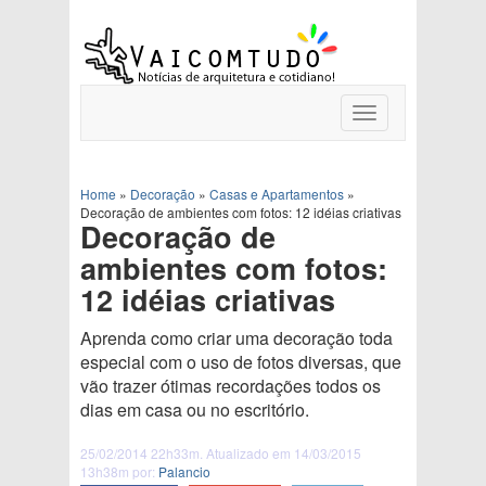
Toggle
navigation
Home
»
Decoração
»
Casas e Apartamentos
»
Decoração de ambientes com fotos: 12 idéias criativas
Decoração de
ambientes com fotos:
12 idéias criativas
Aprenda como criar uma decoração toda
especial com o uso de fotos diversas, que
vão trazer ótimas recordações todos os
dias em casa ou no escritório.
25/02/2014 22h33m. Atualizado em 14/03/2015
13h38m por:
Palancio