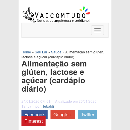
Toggle
navigation
Home
»
Seu Lar
»
Saúde
»
Alimentação sem glúten,
lactose e açúcar (cardápio diário)
Alimentação sem
glúten, lactose e
açúcar (cardápio
diário)
24/01/2026 07h51m. Atualizado em 20/01/2026
19h57m por:
Tebaldi
Facebook
Google +
Twitter
Pinterest