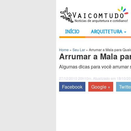
INÍCIO
ARQUITETURA
Home
»
Seu Lar
»
Arrumar a Mala para Qua
Arrumar a Mala pa
Algumas dicas para você arrumar 
27/12/2010 20h10m. Atualizado em 18/10/2
Facebook
Google +
Twitte