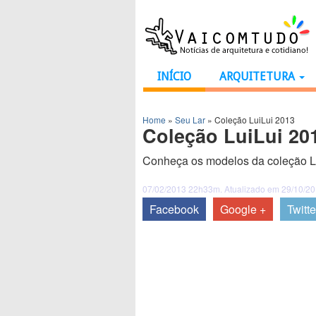
INÍCIO
ARQUITETURA
Home
»
Seu Lar
»
Coleção LuiLui 2013
Coleção LuiLui 20
Conheça os modelos da coleção Lu
07/02/2013 22h33m. Atualizado em 29/10/2
Facebook
Google +
Twitte