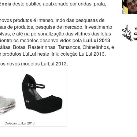
ência
deste público apaixonado por ondas, praia,
ovos produtos é intenso, indo das pesquisas de
has de produtos, pesquisa de mercado, investimento
vas, e até na personalização das vitrines das lojas
dentre os modelos desenvolvidos pela
LuiLui 2013
lias, Botas, Rasteirinhas, Tamancos, Chinelinhos, e
e produtos LuiLui neste link: coleção LuiLui 2013.
os novos modelos LuiLui 2013:
Coleção LuiLui 2013