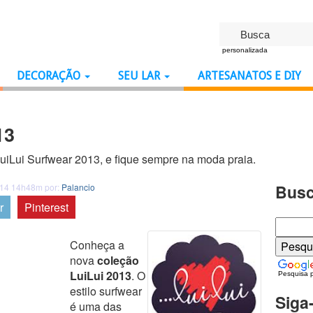
personalizada
DECORAÇÃO
SEU LAR
ARTESANATOS E DIY
13
iLui Surfwear 2013, e fique sempre na moda praia.
Busc
014 14h48m por:
Palancio
r
Pinterest
Conheça a
nova
coleção
LuiLui 2013
. O
Pesquisa 
estilo surfwear
Siga
é uma das