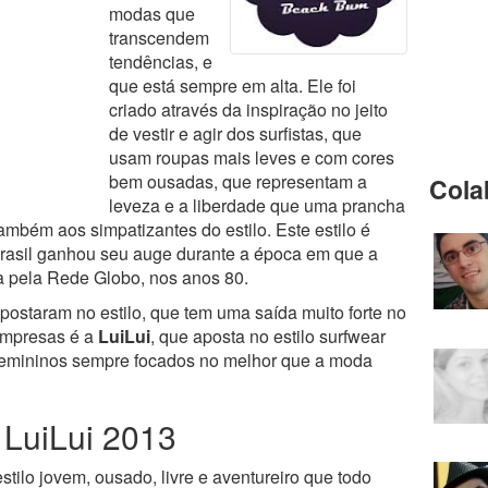
modas que
transcendem
tendências, e
que está sempre em alta. Ele foi
criado através da inspiração no jeito
de vestir e agir dos surfistas, que
usam roupas mais leves e com cores
bem ousadas, que representam a
Cola
leveza e a liberdade que uma prancha
também aos simpatizantes do estilo. Este estilo é
rasil ganhou seu auge durante a época em que a
da pela Rede Globo, nos anos 80.
ostaram no estilo, que tem uma saída muito forte no
empresas é a
LuiLui
, que aposta no estilo surfwear
femininos sempre focados no melhor que a moda
 LuiLui 2013
stilo jovem, ousado, livre e aventureiro que todo