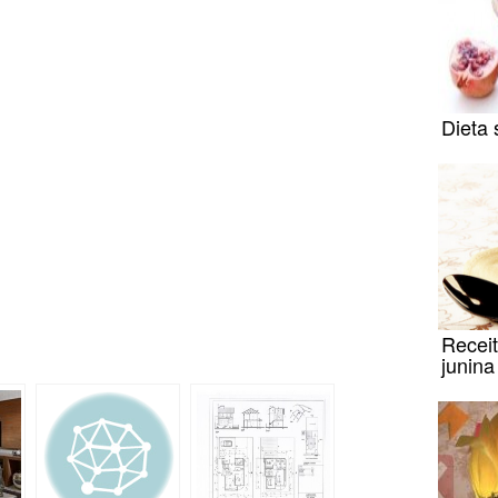
Dieta 
Receit
junin