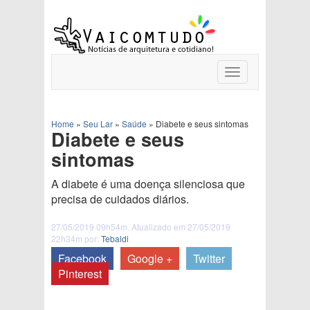
Toggle
navigation
Home
»
Seu Lar
»
Saúde
»
Diabete e seus sintomas
Diabete e seus
sintomas
A diabete é uma doença silenciosa que
precisa de cuidados diários.
27/05/2019 09h54m. Atualizado em 27/05/2019
22h34m por:
Tebaldi
Facebook
Google +
Twitter
Pinterest