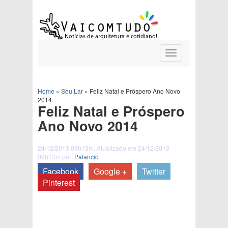
Toggle
navigation
Home
»
Seu Lar
»
Feliz Natal e Próspero Ano Novo
2014
Feliz Natal e Próspero
Ano Novo 2014
24/12/2013 09h13m. Atualizado em 24/12/2013
09h13m por:
Palancio
Facebook
Google +
Twitter
Pinterest