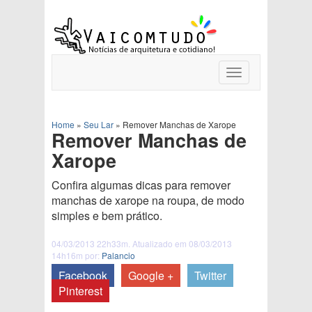
Toggle
navigation
Home
»
Seu Lar
»
Remover Manchas de Xarope
Remover Manchas de
Xarope
Confira algumas dicas para remover
manchas de xarope na roupa, de modo
simples e bem prático.
04/03/2013 22h33m. Atualizado em 08/03/2013
14h16m por:
Palancio
Facebook
Google +
Twitter
Pinterest