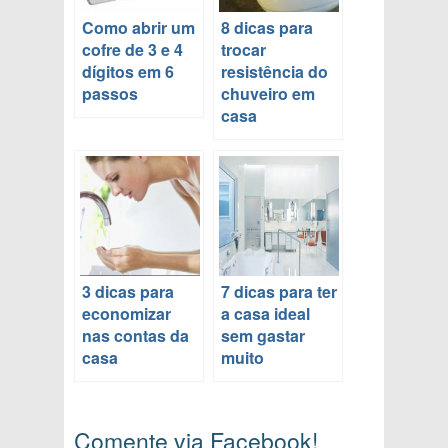
Como abrir um
8 dicas para
cofre de 3 e 4
trocar
dígitos em 6
resistência do
passos
chuveiro em
casa
3 dicas para
7 dicas para ter
economizar
a casa ideal
nas contas da
sem gastar
casa
muito
Comente via Facebook!