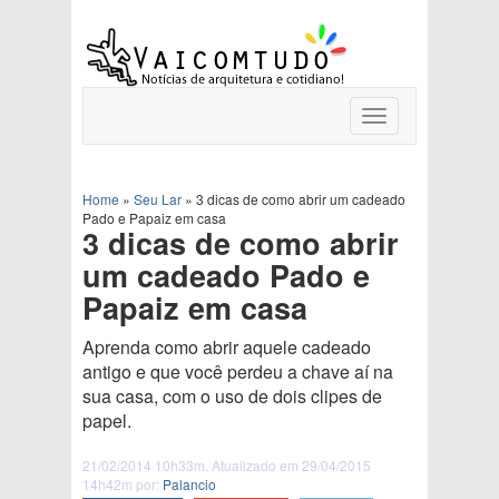
Toggle
navigation
Home
»
Seu Lar
»
3 dicas de como abrir um cadeado
Pado e Papaiz em casa
3 dicas de como abrir
um cadeado Pado e
Papaiz em casa
Aprenda como abrir aquele cadeado
antigo e que você perdeu a chave aí na
sua casa, com o uso de dois clipes de
papel.
21/02/2014 10h33m. Atualizado em 29/04/2015
14h42m por:
Palancio