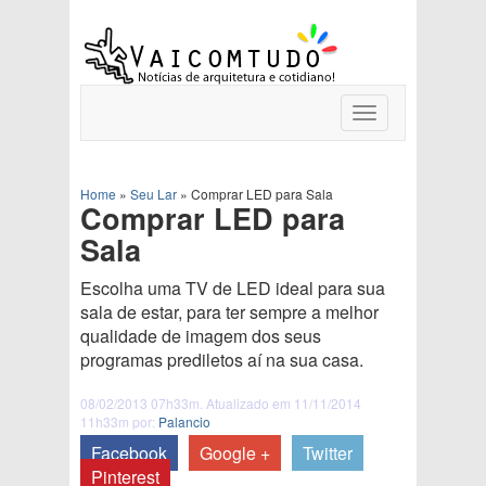
Toggle
navigation
Home
»
Seu Lar
»
Comprar LED para Sala
Comprar LED para
Sala
Escolha uma TV de LED ideal para sua
sala de estar, para ter sempre a melhor
qualidade de imagem dos seus
programas prediletos aí na sua casa.
08/02/2013 07h33m. Atualizado em 11/11/2014
11h33m por:
Palancio
Facebook
Google +
Twitter
Pinterest