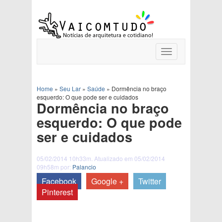
Toggle
navigation
Home
»
Seu Lar
»
Saúde
»
Dormência no braço
esquerdo: O que pode ser e cuidados
Dormência no braço
esquerdo: O que pode
ser e cuidados
05/02/2014 10h33m. Atualizado em 05/02/2014
09h58m por:
Palancio
Facebook
Google +
Twitter
Pinterest