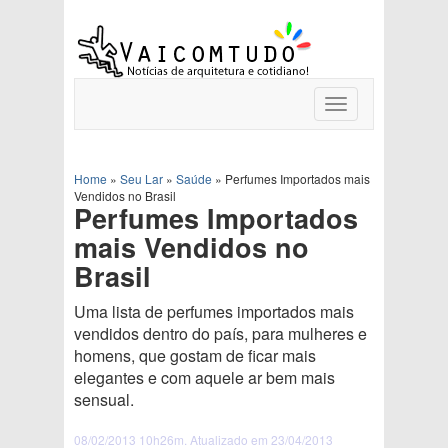
Toggle
navigation
Home
»
Seu Lar
»
Saúde
»
Perfumes Importados mais
Vendidos no Brasil
Perfumes Importados
mais Vendidos no
Brasil
Uma lista de perfumes importados mais
vendidos dentro do país, para mulheres e
homens, que gostam de ficar mais
elegantes e com aquele ar bem mais
sensual.
08/02/2013 10h26m. Atualizado em 23/04/2013