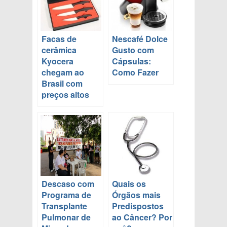
Facas de
Nescafé Dolce
cerâmica
Gusto com
Kyocera
Cápsulas:
chegam ao
Como Fazer
Brasil com
preços altos
Descaso com
Quais os
Programa de
Órgãos mais
Transplante
Predispostos
Pulmonar de
ao Câncer? Por