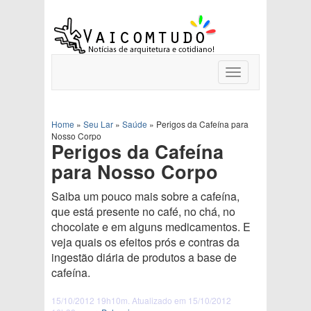
Toggle
navigation
Home
»
Seu Lar
»
Saúde
»
Perigos da Cafeína para
Nosso Corpo
Perigos da Cafeína
para Nosso Corpo
Saiba um pouco mais sobre a cafeína,
que está presente no café, no chá, no
chocolate e em alguns medicamentos. E
veja quais os efeitos prós e contras da
ingestão diária de produtos a base de
cafeína.
15/10/2012 19h10m. Atualizado em 15/10/2012