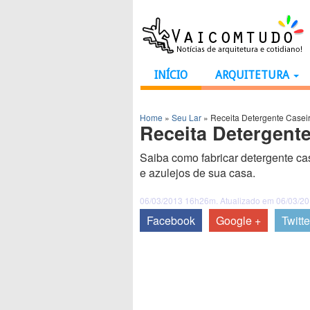
INÍCIO
ARQUITETURA
Home
»
Seu Lar
»
Receita Detergente Casei
Receita Detergent
Saiba como fabricar detergente ca
e azulejos de sua casa.
06/03/2013 16h26m. Atualizado em 06/03/2
Facebook
Google +
Twitte