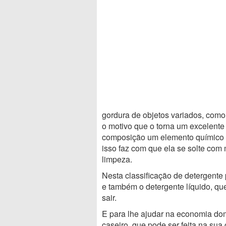
gordura de objetos variados, como p
o motivo que o torna um excelent
composição um elemento químico 
isso faz com que ela se solte com 
limpeza.
Nesta classificação de detergent
e também o detergente líquido, que
sair.
E para lhe ajudar na economia do
caseiro, que pode ser feita na sua 