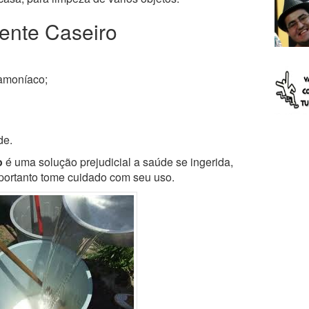
ente Caseiro
 amoníaco;
de.
o
é uma solução prejudicial a saúde se ingerida,
 portanto tome cuidado com seu uso.