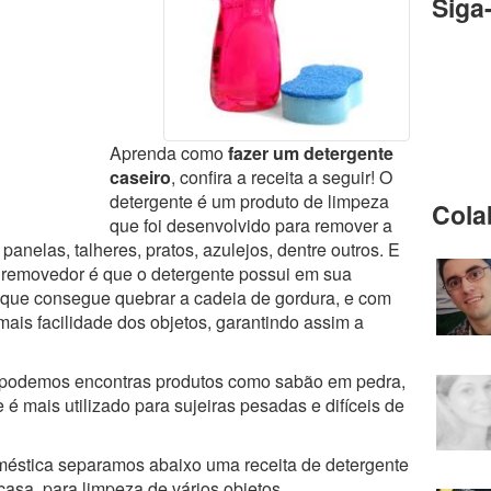
Siga
Aprenda como
fazer um detergente
caseiro
, confira a receita a seguir! O
detergente é um produto de limpeza
Cola
que foi desenvolvido para remover a
anelas, talheres, pratos, azulejos, dentre outros. E
e removedor é que o detergente possui em sua
que consegue quebrar a cadeia de gordura, e com
mais facilidade dos objetos, garantindo assim a
e podemos encontras produtos como sabão em pedra,
 é mais utilizado para sujeiras pesadas e difíceis de
méstica separamos abaixo uma receita de detergente
casa, para limpeza de vários objetos.