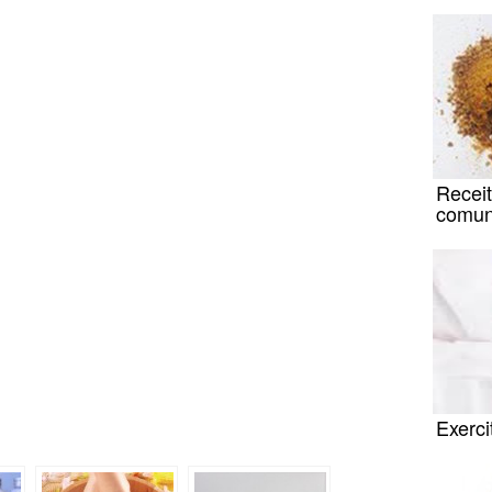
Receit
comu
Exerci