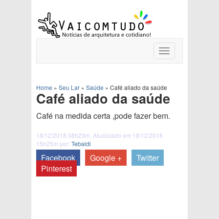
Toggle
navigation
Home
»
Seu Lar
»
Saúde
»
Café aliado da saúde
Café aliado da saúde
Café na medida certa ,pode fazer bem.
18/12/2018 08h23m. Atualizado em 18/12/2018
15h25m por:
Tebaldi
Facebook
Google +
Twitter
Pinterest