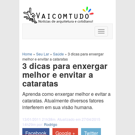
Toggle
navigation
Home
»
Seu Lar
»
Saúde
»
3 dicas para enxergar
melhor e envitar a cataratas
3 dicas para enxergar
melhor e envitar a
cataratas
Aprenda como enxergar melhor e evitar a
cataratas. Atualmente diversos fatores
interferem em sua visão humana.
13/01/2011 21h38m. Atualizado em 27/04/2015
14h29m por:
Rodrigo
Facebook
Google +
Twitter