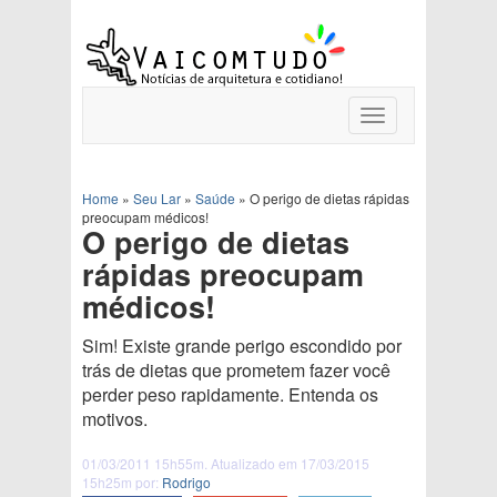
Toggle
navigation
Home
»
Seu Lar
»
Saúde
»
O perigo de dietas rápidas
preocupam médicos!
O perigo de dietas
rápidas preocupam
médicos!
Sim! Existe grande perigo escondido por
trás de dietas que prometem fazer você
perder peso rapidamente. Entenda os
motivos.
01/03/2011 15h55m. Atualizado em 17/03/2015
15h25m por:
Rodrigo